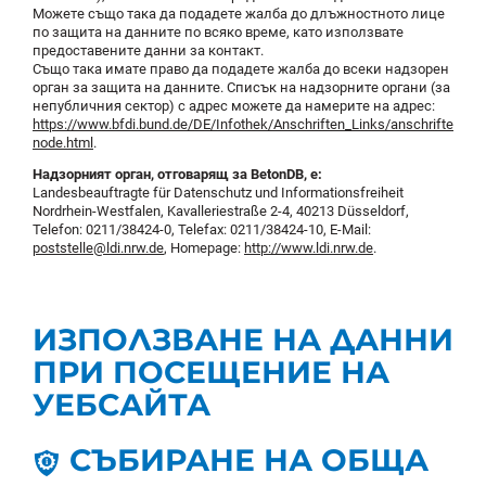
Можете също така да подадете жалба до длъжностното лице
по защита на данните по всяко време, като използвате
предоставените данни за контакт.
Също така имате право да подадете жалба до всеки надзорен
орган за защита на данните. Списък на надзорните органи (за
непубличния сектор) с адрес можете да намерите на адрес:
https://www.bfdi.bund.de/DE/Infothek/Anschriften_Links/anschriften_lin
node.html
.
Надзорният орган, отговарящ за BetonDB, е:
Landesbeauftragte für Datenschutz und Informationsfreiheit
Nordrhein-Westfalen, Kavalleriestraße 2-4, 40213 Düsseldorf,
Telefon: 0211/38424-0, Telefax: 0211/38424-10, E-Mail:
poststelle@ldi.nrw.de
, Homepage:
http://www.ldi.nrw.de
.
ИЗПОЛЗВАНЕ НА ДАННИ
ПРИ ПОСЕЩЕНИЕ НА
УЕБСАЙТА
СЪБИРАНЕ НА ОБЩА