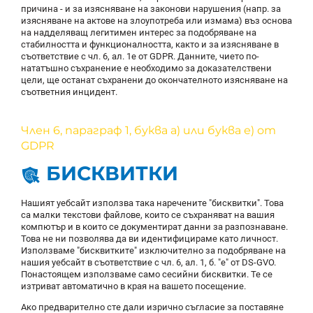
причина - и за изясняване на законови нарушения (напр. за
изясняване на актове на злоупотреба или измама) въз основа
на надделяващ легитимен интерес за подобряване на
стабилността и функционалността, както и за изясняване в
съответствие с чл. 6, ал. 1е от GDPR. Данните, чието по-
нататъшно съхранение е необходимо за доказателствени
цели, ще останат съхранени до окончателното изясняване на
съответния инцидент.
Член 6, параграф 1, буква а) или буква е) от
GDPR
БИСКВИТКИ
Нашият уебсайт използва така наречените "бисквитки". Това
са малки текстови файлове, които се съхраняват на вашия
компютър и в които се документират данни за разпознаване.
Това не ни позволява да ви идентифицираме като личност.
Използваме "бисквитките" изключително за подобряване на
нашия уебсайт в съответствие с чл. 6, ал. 1, б. "е" от DS-GVO.
Понастоящем използваме само сесийни бисквитки. Те се
изтриват автоматично в края на вашето посещение.
Ако предварително сте дали изрично съгласие за поставяне