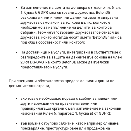
За изпълнение на целта на договора съгласно чл. 6, ал.
1, буква б GDPR към свързани дружества. BetonDB
разкрива лични и нелични данни на своите свързани
дружества само ако и за толкова дълго, колкото е
необходимо за изпълнение на целите, за които са
събрани. Терминът "свързани дружества" се отнася до
дружества, които могат да носят името "BetonDB" или са
под обща собственост или контрол;
На доставчици на услуги, интегрирани в съответствие с
разпоредбите за защита на данните въз основа на член
28 от DS-GVO, на които BetonDB може да възложи
предоставянето на услуги.
При специални обстоятелства предаваме лични данни на
допълнителни страни,
ако това е необходимо поради съдебни заповеди или
други нареждания на правителствени или
правоприлагащи органи с цел изпълнение на законови
изисквания (член 6, параграф 1, буква в) от GDPR);
във връзка с групово събитие, като например сливане,
прехвърляне, преструктуриране или продажба на