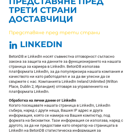
ПРЕДСТАВЯНЕ ПРЕД
ТРЕТИ СТРАНИ
ДОСТАВЧИЦИ
Представяне пред трети страни
LINKEDIN
BetonDB и LinkedIn носят съвместна отговорност съгласно
закона за защита на данните за функционирането на нашата
страница за кариера в LinkedIn. BetonDB използва
платформата LinkedIn, за да популяризира нашата компания и
качеството ни като работодател и за да ви улесни да се
свържете с нас. Компанията LinkedIn Ireland Unlimited (Wilton
Place, Dublin 2, Ирландия) отговаря за управлението на
платформата LinkedIn.
Обработка на лични данни от LinkedIn
Когато посещавате нашата страница в LinkedIn, LinkedIn
събира, наред с други неща, Вашия IP адрес и друга
информация, която се намира на Вашия компютър, под
формата на бисквитки. Тази информация се използва, наред с
другото, за да ни предостави като оператор на страницата в
LinkedIn на BetonDB статистическа информация за