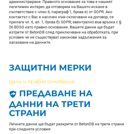
администриране. Правното основание за това е нашият
легитимен интерес да отговорим на Вашето искане в
съответствие с член 6, параграф 1, буква е) от GDPR. Ако
контактът с Вас е насочен към сключване на договор, се
прилага чл. 6, ал. 1, буква б) GDPR; евентуално във връзка с §
26 BDSG като правно основание. Вашите данни ще бъдат
изтрити от BetonDB след приключване на обработката, при
условие че не съществуват законови задължения за
запазване на данните.
ЗАЩИТНИ МЕРКИ
Цели и правно основание
ПРЕДАВАНЕ НА
ДАННИ НА ТРЕТИ
СТРАНИ
Личните данни ще бъдат разкрити от BetonDB на трети страни
при следните условия: