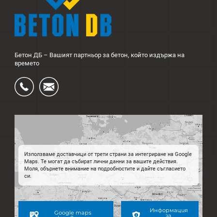
Бетон ДБ – Вашият партньор за бетон, който издържа на
времето
Ÿ
Ś
Използваме доставчици от трети страни за интегриране на Google
Maps. Те могат да събират лични данни за вашите действия.
Моля, обърнете внимание на подробностите и дайте съгласието
си.
Информация
Google maps
за