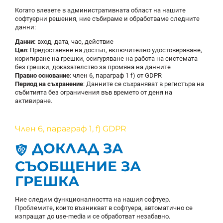
Когато влезете в административната област на нашите
софтуерни решения, ние събираме и обработваме следните
данни:
Данни:
вход, дата, час, действие
Цел
: Предоставяне на достъп, включително удостоверяване,
коригиране на грешки, осигуряване на работа на системата
без грешки, доказателство за промяна на данните
Правно основание
: член 6, параграф 1 f) от GDPR
Период на съхранение
: Данните се съхраняват в регистъра на
събитията без ограничения във времето от деня на
активиране.
Член 6, параграф 1, f) GDPR
ДОКЛАД ЗА
СЪОБЩЕНИЕ ЗА
ГРЕШКА
Ние следим функционалността на нашия софтуер.
Проблемите, които възникват в софтуера, автоматично се
изпращат до use-media и се обработват незабавно.