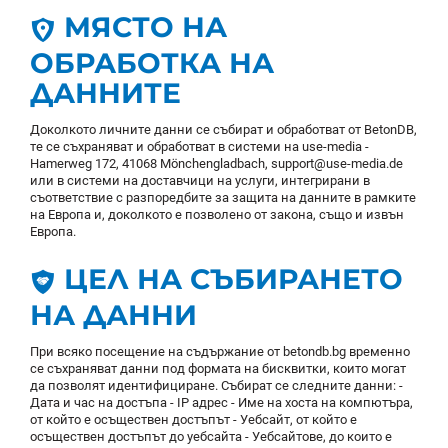
МЯСТО НА
ОБРАБОТКА НА
ДАННИТЕ
Доколкото личните данни се събират и обработват от BetonDB,
те се съхраняват и обработват в системи на use-media -
Hamerweg 172, 41068 Mönchengladbach, support@use-media.de
или в системи на доставчици на услуги, интегрирани в
съответствие с разпоредбите за защита на данните в рамките
на Европа и, доколкото е позволено от закона, също и извън
Европа.
ЦЕЛ НА СЪБИРАНЕТО
НА ДАННИ
При всяко посещение на съдържание от betondb.bg временно
се съхраняват данни под формата на бисквитки, които могат
да позволят идентифициране. Събират се следните данни: -
Дата и час на достъпа - IP адрес - Име на хоста на компютъра,
от който е осъществен достъпът - Уебсайт, от който е
осъществен достъпът до уебсайта - Уебсайтове, до които е