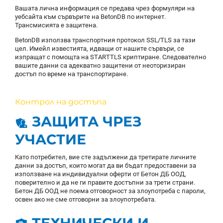
Вашата лична информация се предава чрез формуляри на
уебсайта към сървърите на BetonDB по интернет.
Трансмисията е защитена.
BetonDB използва транспортния протокол SSL/TLS за тази
цел. Имейл известията, идващи от нашите сървъри, се
изпращат с помощта на STARTTLS криптиране. Следователно
вашите данни са адекватно защитени от неоторизиран
достъп по време на транспортиране.
Контрол на достъпа
ЗАЩИТА ЧРЕЗ
УЧАСТИЕ
Като потребител, вие сте задължени да третирате личните
данни за достъп, които могат да ви бъдат предоставени за
използване на индивидуални оферти от Бетон ДБ ООД,
поверително и да не ги правите достъпни за трети страни.
Бетон ДБ ООД не поема отговорност за злоупотреба с пароли,
освен ако не сме отговорни за злоупотребата.