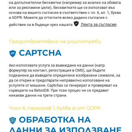
на допълнителни бисквитки (например за анализ на обхвата
или за рекламни цели), бисквитките ще се използват въз
основа на вашето съгласие в съответствие с чл. 6, ал. 1, буква
а GDPR. Можете да оттеглите всяко дадено съгласие с
ͳ
Лента за съгласие
действие за в бъдеще чрез нашата
.
Предотвратяване на злоупотреби
CAPTCHA
Ако използвате услуга за въвеждане на данни (напр.
формуляр за контакт, регистрация в CMS), ще бъдете
подканени да въведете определени изобразени символи, за
да се открие и предотврати неправилно използване на
услугите от машини. Captchas се генерират и проверяват на
сървърите на BetonDB. При този процес не се предават
никакви данни на трети страни.
Член 6, параграф 1, буква а) от GDPR
ОБРАБОТКА НА
ДАННИ ЗА ИЗПОЛЗВАНЕ