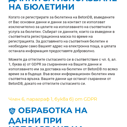
НА БЮЛЕТИНИ
Когато се регистрирате за бюлетина на BetonDB, въведените
от Вас основни данни и данни за контакт се използват
изключително за целите на използването на съответната
услуга за бюлетин. Събират се данните, които са въведени в
съответната регистрационна маска по време на
регистрацията. За доставянето на съответния бюлетин е
необходим само Вашият адрес на електронна поща, а цялата
останала информация предоставяте доброволно.
Можете да оттеглите съгласието си в съответствие с чл. 6, ал.
1, буква а) от GDPR за съхранение на Вашите данни и
използването им за доставка на бюлетин от BetonDB по всяко
време за в бъдеще. Във всеки информационен бюлетин има
съответна връзка. Вашите данни ще останат съхранени от
BetonDB, докато не оттеглите съгласието си.
Член 6, параграф 1, буква б) от GDPR
ОБРАБОТКА НА
ДАННИ ПРИ