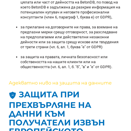
цялата или част от дейността на BetonDB, по повод на
което BetonDB е задължена да разкрие информация на
потенциален купувач и неговите професионални
консултанти (член 6, параграф 1, буква е) от GDPR),
за прилагане на договорните ни права, за вземане на
предпазни мерки срещу отговорност, за разследване
на предполагаеми или действителни незаконни
дейности или за защита срещу искове или твърдения
от трети страни (чл. 6, ал. 1, буква "е" от GDPR)
за защита на правата, личната безопасност или
собствеността на нашите клиенти или на
обществеността (чл. 6, ал. 1, б. "б", "в" и "е" от GDPR).
Адекватно ниво на защита на данните
ЗАЩИТА ПРИ
ПРЕХВЪРЛЯНЕ НА
ДАННИ КЪМ
ПОЛУЧАТЕЛИ ИЗВЪН