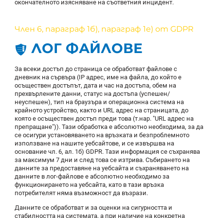
окончателното изясняване на съответния инцидент.
Член 6, параграф 1б), параграф 1е) от GDPR
ЛОГ ФАЙЛОВЕ
За всеки достъп до страница се обработват файлове с
дневник на сървъра (IP адрес, име на файла, до който е
осъществен достъпът, дата и час на достъпа, обем на
прехвърлените данни, статус на достъпа (успешен/
неуспешен), тип на браузъра и операционна система на
крайното устройство, както и URL адрес на страницата, до
която е осъществен достъп преди това (т.нар. "URL адрес на
препращане")). Тази обработка е абсолютно необходима, за да
се осигури установяването на връзката и безпроблемното
използване на нашите уебсайтове, и се извършва на
основание чл. 6, ал. 1б) GDPR. Тази информация се съхранява
за максимум 7 дни и след това се изтрива. Събирането на
данните за предоставяне на уебсайта и съхраняването на
данните в лог-файлове е абсолютно необходимо за
функционирането на уебсайта, като в тази връзка
потребителят няма възможност да възрази.
Данните се обработват и за оценки на сигурността и
стабилността на системата, а при наличие на конкретна