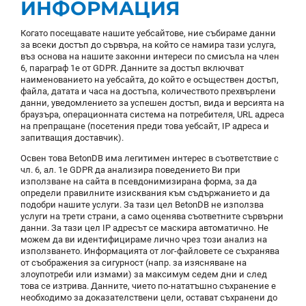
ИНФОРМАЦИЯ
Когато посещавате нашите уебсайтове, ние събираме данни
за всеки достъп до сървъра, на който се намира тази услуга,
въз основа на нашите законни интереси по смисъла на член
6, параграф 1е от GDPR. Данните за достъп включват
наименованието на уебсайта, до който е осъществен достъп,
файла, датата и часа на достъпа, количеството прехвърлени
данни, уведомлението за успешен достъп, вида и версията на
браузъра, операционната система на потребителя, URL адреса
на препращане (посетения преди това уебсайт, IP адреса и
запитващия доставчик).
Освен това BetonDB има легитимен интерес в съответствие с
чл. 6, ал. 1е GDPR да анализира поведението Ви при
използване на сайта в псевдонимизирана форма, за да
определи правилните изисквания към съдържанието и да
подобри нашите услуги. За тази цел BetonDB не използва
услуги на трети страни, а само оценява съответните сървърни
данни. За тази цел IP адресът се маскира автоматично. Не
можем да ви идентифицираме лично чрез този анализ на
използването. Информацията от лог-файловете се съхранява
от съображения за сигурност (напр. за изясняване на
злоупотреби или измами) за максимум седем дни и след
това се изтрива. Данните, чието по-нататъшно съхранение е
необходимо за доказателствени цели, остават съхранени до