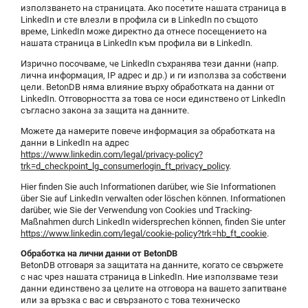
използването на страницата. Ако посетите нашата страница в
LinkedIn и сте влезли в профила си в LinkedIn по същото
време, LinkedIn може директно да отнесе посещението на
нашата страница в LinkedIn към профила ви в LinkedIn.
Изрично посочваме, че LinkedIn съхранява тези данни (напр.
лична информация, IP адрес и др.) и ги използва за собствени
цели. BetonDB няма влияние върху обработката на данни от
LinkedIn. Отговорността за това се носи единствено от LinkedIn
съгласно закона за защита на данните.
Можете да намерите повече информация за обработката на
данни в LinkedIn на адрес
https://www.linkedin.com/legal/privacy-policy?
trk=d_checkpoint_lg_consumerlogin_ft_privacy_policy
.
Hier finden Sie auch Informationen darüber, wie Sie Informationen
über Sie auf LinkedIn verwalten oder löschen können. Informationen
darüber, wie Sie der Verwendung von Cookies und Tracking-
Maßnahmen durch LinkedIn widersprechen können, finden Sie unter
https://www.linkedin.com/legal/cookie-policy?trk=hb_ft_cookie
.
Обработка на лични данни от BetonDB
BetonDB отговаря за защитата на данните, когато се свържете
с нас чрез нашата страница в LinkedIn. Ние използваме тези
данни единствено за целите на отговора на вашето запитване
или за връзка с вас и свързаното с това техническо