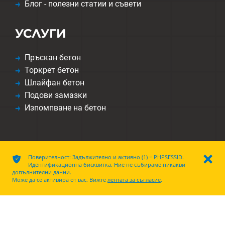
Блог - полезни статии и съвети
УСЛУГИ
Пръскан бетон
Торкрет бетон
Шлайфан бетон
Подови замазки
Изпомпване на бетон
ͳ
Поверителност: Задължително и активно (1) = PHPSESSID.
ı
Идентификационна бисквитка. Ние не събираме никакви
допълнителни данни.
Декларация за защита на данните
|
Правна информация
|
Cookies
Може да се активира от вас. Вижте
лентата за съгласие
.
Œ
Adalize
MK1 9.0.11 | RegNr. 18496 |
use-media