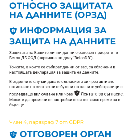
ОТНОСНО ЗАЩИТАТА
НА ДАННИТЕ (ОРЗД)
ИНФОРМАЦИЯ ЗА
ЗАЩИТА НА ДАННИТЕ
Защитата на Вашите лични данни е основен приоритет в
Бетон ДБ ООД (наричана по-долу "BetonDB").
Точките, в които се събират данни от вас, са обяснени в
настоящата декларация за защита на данните.
В отделните случаи давате съгласието си чрез активно
натискане на съответните бутони на нашите уебстраници с
ͳ
Лентата за съгласие
последващо включване или чрез
.
Можете да промените настройките си по всяко време за в
бъдеще.
Член 4, параграф 7 от GDPR
ОТГОВОРЕН ОРГАН