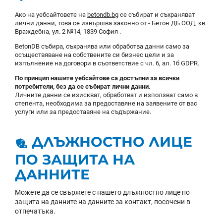
Ако на уебсайтовете на
betondb.bg
се събират и съхраняват
лични данни, това се извършва законно от - Бетон ДБ ООД, кв.
Враждебна, ул. 2 №14, 1839 София .
BetonDB събира, съхранява или обработва данни само за
осъществяване на собствените си бизнес цели и за
изпълнение на договори в съответствие с чл. 6, ал. 1б GDPR.
По принцип нашите уебсайтове са достъпни за всички
потребители, без да се събират лични данни.
Личните данни се изискват, обработват и използват само в
степента, необходима за предоставяне на заявените от вас
услуги или за предоставяне на съдържание.
ДЛЪЖНОСТНО ЛИЦЕ
ПО ЗАЩИТА НА
ДАННИТЕ
Можете да се свържете с нашето длъжностно лице по
защита на данните на данните за контакт, посочени в
отпечатъка.