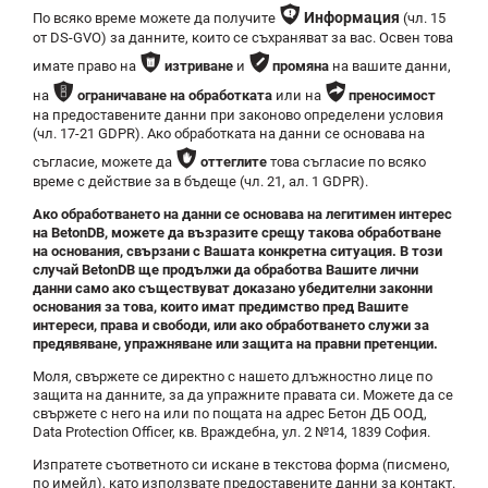
ѯ
Информация
По всяко време можете да получите
(чл. 15
от DS-GVO) за данните, които се съхраняват за вас. Освен това
ѭ

имате право на
изтриване
и
промяна
на вашите данни,
Ѷ
ѿ
на
ограничаване на обработката
или на
преносимост
на предоставените данни при законово определени условия
(чл. 17-21 GDPR). Ако обработката на данни се основава на
ѥ
съгласие, можете да
оттеглите
това съгласие по всяко
време с действие за в бъдеще (чл. 21, ал. 1 GDPR).
Ако обработването на данни се основава на легитимен интерес
на BetonDB, можете да възразите срещу такова обработване
на основания, свързани с Вашата конкретна ситуация. В този
случай BetonDB ще продължи да обработва Вашите лични
данни само ако съществуват доказано убедителни законни
основания за това, които имат предимство пред Вашите
интереси, права и свободи, или ако обработването служи за
предявяване, упражняване или защита на правни претенции.
Моля, свържете се директно с нашето длъжностно лице по
защита на данните, за да упражните правата си. Можете да се
свържете с него на или по пощата на адрес Бетон ДБ ООД,
Data Protection Officer, кв. Враждебна, ул. 2 №14, 1839 София.
Изпратете съответното си искане в текстова форма (писмено,
по имейл), като използвате предоставените данни за контакт.