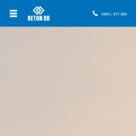
Ÿ
0899 / 471 889