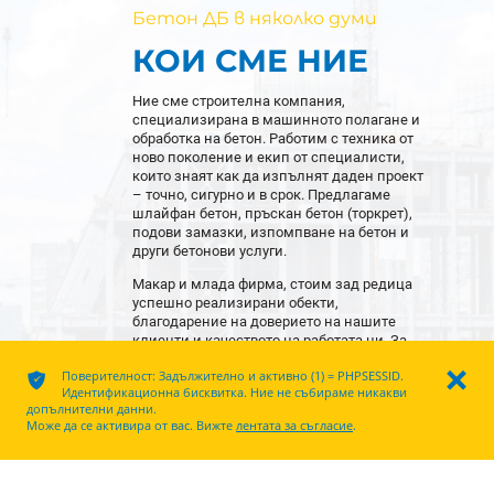
Бетон ДБ в няколко думи
КОИ СМЕ НИЕ
Ние сме строителна компания,
специализирана в машинното полагане и
обработка на бетон. Работим с техника от
ново поколение и екип от специалисти,
които знаят как да изпълнят даден проект
– точно, сигурно и в срок. Предлагаме
шлайфан бетон, пръскан бетон (торкрет),
подови замазки, изпомпване на бетон и
други бетонови услуги.
Макар и млада фирма, стоим зад редица
успешно реализирани обекти,
благодарение на доверието на нашите
клиенти и качеството на работата ни. За
нас няма значение дали обектът е голям
ͳ
Поверителност: Задължително и активно (1) = PHPSESSID.
ı
или малък – важна е точността, с която се
Идентификационна бисквитка. Ние не събираме никакви
изпълнява.
допълнителни данни.
Може да се активира от вас. Вижте
лентата за съгласие
.
НАУЧИ ПОВЕЧЕ ЗА
НАС