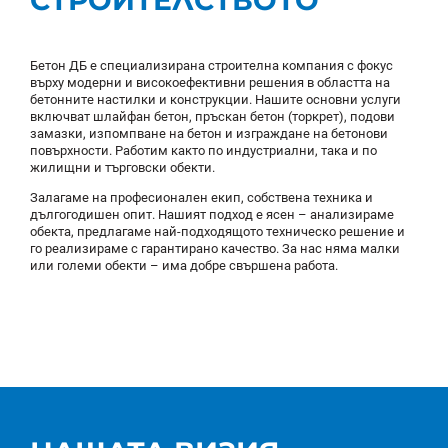
Бетон ДБ е специализирана строителна компания с фокус
върху модерни и високоефективни решения в областта на
бетонните настилки и конструкции. Нашите основни услуги
включват шлайфан бетон, пръскан бетон (торкрет), подови
замазки, изпомпване на бетон и изграждане на бетонови
повърхности. Работим както по индустриални, така и по
жилищни и търговски обекти.
Залагаме на професионален екип, собствена техника и
дългогодишен опит. Нашият подход е ясен – анализираме
обекта, предлагаме най-подходящото техническо решение и
го реализираме с гарантирано качество. За нас няма малки
или големи обекти – има добре свършена работа.