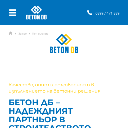
Ÿ
0899 / 471 889
ŷ
За нас
Кои сме ние
Ţ
Ţ
Качество, опит и отговорност в
изпълнението на бетонни решения
БЕТОН ДБ –
НАДЕЖДНИЯТ
ПАРТНЬОР В
СТРОИТЕЛСТВОТО