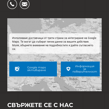
Ÿ
Ś
Използваме доставчици от трети страни за интегриране на Google
Maps. Те могат да събират лични данни за вашите действия.
Моля, обърнете внимание на подробностите и дайте съгласието
си.
Информация
Google maps
за
активиране
поверителност
СВЪРЖЕТЕ СЕ С НАС