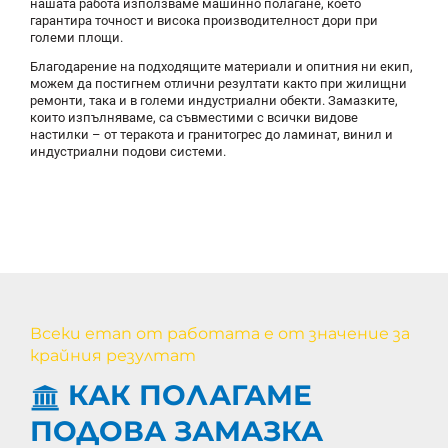
нашата работа използваме машинно полагане, което
гарантира точност и висока производителност дори при
големи площи.
Благодарение на подходящите материали и опитния ни екип,
можем да постигнем отлични резултати както при жилищни
ремонти, така и в големи индустриални обекти. Замазките,
които изпълняваме, са съвместими с всички видове
настилки – от теракота и гранитогрес до ламинат, винил и
индустриални подови системи.
Всеки етап от работата е от значение за
крайния резултат
КАК ПОЛАГАМЕ
ПОДОВА ЗАМАЗКА