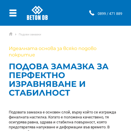
Ÿ
0899 / 471 889
ŷ
Подови замазки
Ţ
Идеалната основа за всяко подово
покритие
ПОДОВА ЗАМАЗКА ЗА
ПЕРФЕКТНО
ИЗРАВНЯВАНЕ И
СТАБИЛНОСТ
Подовата замазка е основен слой, върху който се изгражда
финалната настилка. Когато е положена качествено, тя
осигурява равна, здрава и стабилна повърхност, която
предотвратява напукване и деформации във времето. В