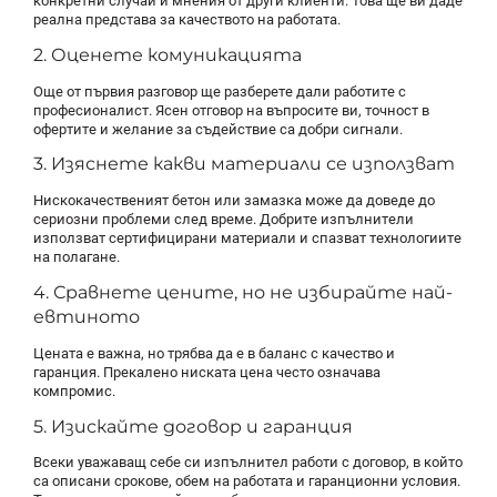
конкретни случаи и мнения от други клиенти. Това ще ви даде
реална представа за качеството на работата.
2. Оценете комуникацията
Още от първия разговор ще разберете дали работите с
професионалист. Ясен отговор на въпросите ви, точност в
офертите и желание за съдействие са добри сигнали.
3. Изяснете какви материали се използват
Нискокачественият бетон или замазка може да доведе до
сериозни проблеми след време. Добрите изпълнители
използват сертифицирани материали и спазват технологиите
на полагане.
4. Сравнете цените, но не избирайте най-
евтиното
Цената е важна, но трябва да е в баланс с качество и
гаранция. Прекалено ниската цена често означава
компромис.
5. Изискайте договор и гаранция
Всеки уважаващ себе си изпълнител работи с договор, в който
са описани срокове, обем на работата и гаранционни условия.