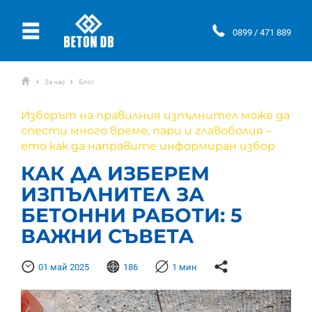
Ÿ
0899 / 471 889
ŷ
За нас
Блог
Ţ
Ţ
Изборът на правилния изпълнител може да
спести много време, пари и главоболия –
ето как да направите информиран избор
КАК ДА ИЗБЕРЕМ
ИЗПЪЛНИТЕЛ ЗА
БЕТОННИ РАБОТИ: 5
ВАЖНИ СЪВЕТА
Þ
Ғ

Ƙ
01 май 2025
186
1 мин