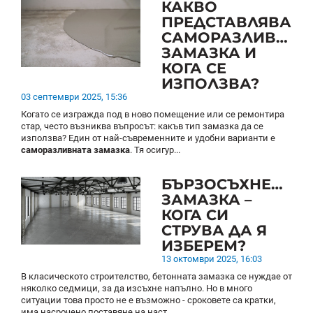
КАКВО
ПРЕДСТАВЛЯВА
САМОРАЗЛИВНАТ
ЗАМАЗКА И
КОГА СЕ
ИЗПОЛЗВА?
03 септември 2025, 15:36
Когато се изгражда под в ново помещение или се ремонтира
стар, често възниква въпросът: какъв тип замазка да се
използва? Един от най-съвременните и удобни варианти е
саморазливната замазка
. Тя осигур...
БЪРЗОСЪХНЕЩА
ЗАМАЗКА –
КОГА СИ
СТРУВА ДА Я
ИЗБЕРЕМ?
13 октомври 2025, 16:03
В класическото строителство, бетонната замазка се нуждае от
няколко седмици, за да изсъхне напълно. Но в много
ситуации това просто не е възможно - сроковете са кратки,
има насрочено поставяне на наст...