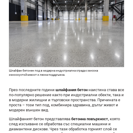
Шлайфан бетонен под в модерна индустриална сграда с висока
износоустойчивост и лесна поддръжка.
През последните години
шлайфания бетон
наистина става все
по-популярно решение както при индустриални обекти, така и
в модерни жилищни и търговски пространства. Причината е
проста – този тип под, комбинира здравина, дълъг живот и
модерен външен вид.
Шлайфаният бетон представлява
бетонна повърхност,
която
след изсъхване се обработва със специални машини и
диамантени дискове. Чрез тази обработка горният слой се