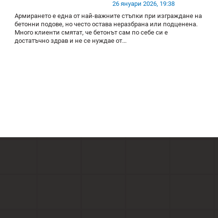
26 януари 2026, 19:38
Армирането е една от най-важните стъпки при изграждане на
бетонни подове, но често остава неразбрана или подценена.
Много клиенти смятат, че бетонът сам по себе си е
достатъчно здрав и не се нуждае от...