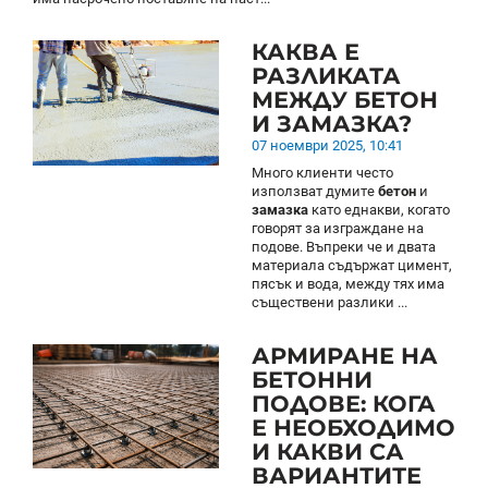
КАКВА Е
РАЗЛИКАТА
МЕЖДУ БЕТОН
И ЗАМАЗКА?
07 ноември 2025, 10:41
Много клиенти често
използват думите
бетон
и
замазка
като еднакви, когато
говорят за изграждане на
подове. Въпреки че и двата
материала съдържат цимент,
пясък и вода, между тях има
съществени разлики ...
АРМИРАНЕ НА
БЕТОННИ
ПОДОВЕ: КОГА
Е НЕОБХОДИМО
И КАКВИ СА
ВАРИАНТИТЕ