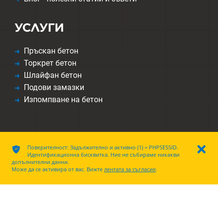
УСЛУГИ
Пръскан бетон
Торкрет бетон
Шлайфан бетон
Подови замазки
Изпомпване на бетон
ͳ
Поверителност: Задължително и активно (1) = PHPSESSID.
ı
Идентификационна бисквитка. Ние не събираме никакви
допълнителни данни.
Декларация за защита на данните
|
Правна информация
|
Cookies
Може да се активира от вас. Вижте
лентата за съгласие
.
Œ
Adalize
MK1 9.0.11 | RegNr. 18496 |
use-media