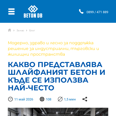
Ÿ
0899 / 471 889
ŷ
За нас
Блог
Ţ
Ţ
Модерно, здраво и лесно за поддръжка
решение за индустриални, търговски и
жилищни пространства
КАКВО ПРЕДСТАВЛЯВА
ШЛАЙФАНИЯТ БЕТОН И
КЪДЕ СЕ ИЗПОЛЗВА
НАЙ-ЧЕСТО
Þ
Ғ

Ƙ
11 май 2026
108
1,5 мин