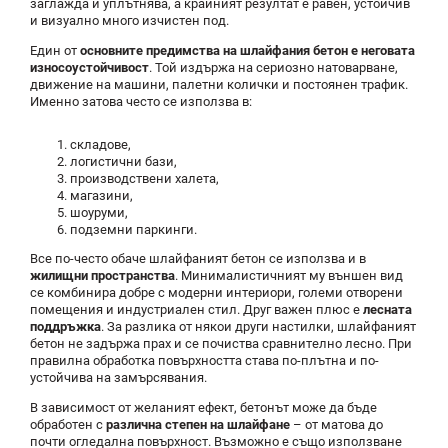
заглажда и уплътнява, а крайният резултат е равен, устойчив
и визуално много изчистен под.
Един от
основните предимства на шлайфания бетон е неговата
износоустойчивост
. Той издържа на сериозно натоварване,
движение на машини, палетни колички и постоянен трафик.
Именно затова често се използва в:
складове,
логистични бази,
производствени халета,
магазини,
шоуруми,
подземни паркинги.
Все по-често обаче шлайфаният бетон се използва и в
жилищни пространства
. Минималистичният му външен вид
се комбинира добре с модерни интериори, големи отворени
помещения и индустриален стил. Друг важен плюс е
лесната
поддръжка
. За разлика от някои други настилки, шлайфаният
бетон не задържа прах и се почиства сравнително лесно. При
правилна обработка повърхността става по-плътна и по-
устойчива на замърсявания.
В зависимост от желаният ефект, бетонът може да бъде
обработен с
различна степен на шлайфане
– от матова до
почти огледална повърхност. Възможно е също използване