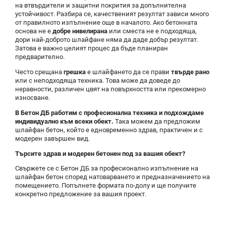
на втвърдители и защитни покрития за допълнителна
устойчивост. Разбира се, качественият резултат зависи много
от правилното изпълнение още в началото. Ако бетонната
основа не е
добре нивелирана
или сместа не е подходяща,
дори най-доброто шлайфане няма да даде добър резултат.
Затова е важно целият процес да бъде планиран
предварително.
Често срещана
грешка
е шлайфането да се прави
твърде рано
или с неподходяща техника. Това може да доведе до
неравности, различен цвят на повърхността или прекомерно
износване.
В Бетон ДБ работим с професионална техника и подхождаме
индивидуално към всеки обект.
Така можем да предложим
шлайфан бетон, който е едновременно здрав, практичен и с
модерен завършен вид.
Търсите здрав и модерен бетонен под за вашия обект?
Свържете се с Бетон ДБ за професионално изпълнение на
шлайфан бетон според натоварването и предназначението на
помещението. Попълнете формата по-долу и ще получите
конкретно предложение за вашия проект.