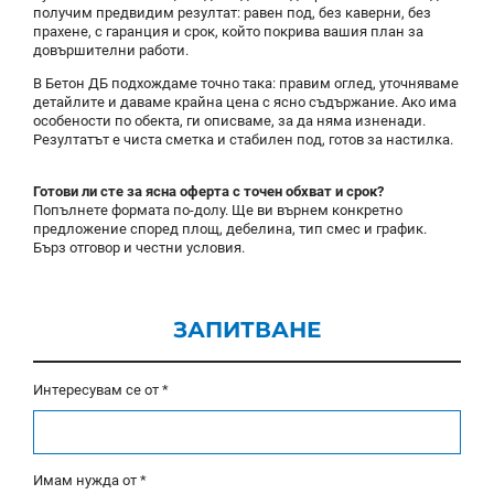
получим предвидим резултат: равен под, без каверни, без
прахене, с гаранция и срок, който покрива вашия план за
довършителни работи.
В Бетон ДБ подхождаме точно така: правим оглед, уточняваме
детайлите и даваме крайна цена с ясно съдържание. Ако има
особености по обекта, ги описваме, за да няма изненади.
Резултатът е чиста сметка и стабилен под, готов за настилка.
Готови ли сте за ясна оферта с точен обхват и срок?
Попълнете формата по-долу. Ще ви върнем конкретно
предложение според площ, дебелина, тип смес и график.
Бърз отговор и честни условия.
ЗАПИТВАНЕ
Интересувам се от *
Имам нужда от *