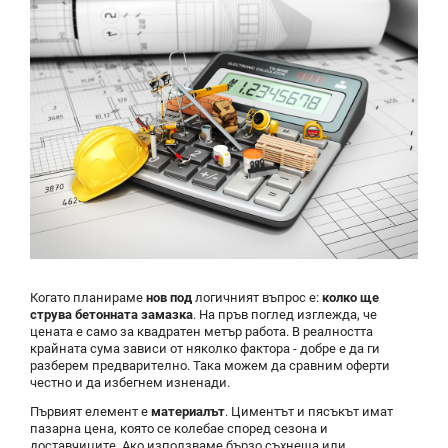
Когато планираме
нов под
логичният въпрос е:
колко ще
струва бетонната замазка
. На пръв поглед изглежда, че
цената е само за квадратен метър работа. В реалността
крайната сума зависи от няколко фактора - добре е да ги
разберем предварително. Така можем да сравним оферти
честно и да избегнем изненади.
Първият елемент е
материалът
. Циментът и пясъкът имат
пазарна цена, която се колебае според сезона и
доставчиците. Ако използваме бързо съхнеща или