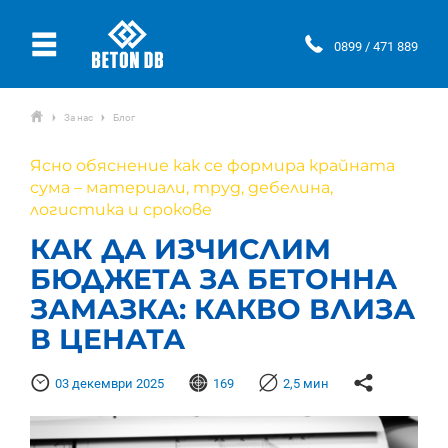
Ÿ
0899 / 471 889
ŷ
За нас
Блог
Ţ
Ţ
Ясно обяснение как се формира крайната
сума – материали, труд, дебелина,
логистика и срокове
КАК ДА ИЗЧИСЛИМ
БЮДЖЕТА ЗА БЕТОННА
ЗАМАЗКА: КАКВО ВЛИЗА
В ЦЕНАТА
Þ
Ғ

Ƙ
03 декември 2025
169
2,5 мин