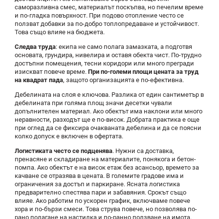
саморазливна смес, материалът поскъпва, но печелим време
и по-гладка повърхност. При подово отопление често се
ползват добавки за по-добро топлопредаване и устойчивост.
Това също влияе на бюджета.
Следва труда
: екипа не само полага замазката, а подготвя
основата, грундира, нивелира и оставя обекта чист. По-трудно
достъпни помещения, тесни коридори или много прегради
изискват повече време.
При по-големи площи цената за труд
на квадрат пада
, защото организацията е по-ефективна.
Дебелината на слоя е ключова. Разлика от един сантиметър в
дебелината при голяма площ значи десетки чували
допълнителен материал. Ако обектът има наклони или много
неравности, разходът ще е по-висок. Добрата практика е още
при оглед да се фиксира очакваната дебелина и да се поясни
колко допуск е включен в офертата.
Логистиката често се подценява
. Нужни са доставка,
пренасяне и складиране на материалите, понякога и бетон-
помпа. Ако обектът е на висок етаж без асансьор, времето за
качване се отразява в цената. В големите градове има и
ограничения за достъп и паркиране. Ясната логистика
предварително спестява пари и забавяния. Срокът също
влияе. Ако работим по ускорен график, включваме повече
хора и по-бързи смеси. Това струва повече, но позволява по-
рано полагане на настилка и по-ранно ползване на имота.