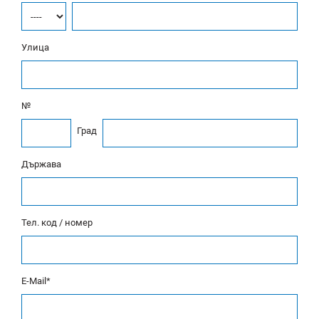
Улица
№
Град
Държава
Тел. код / номер
E-Mail*