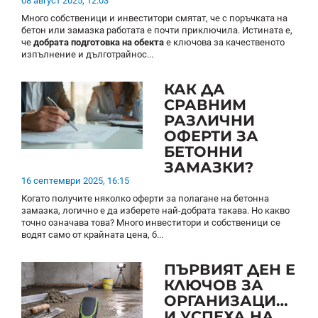
08 август 2025, 12:03
Много собственици и инвеститори смятат, че с поръчката на
бетон или замазка работата е почти приключила. Истината е,
че
добрата подготовка на обекта
е ключова за качественото
изпълнение и дълготрайнос...
КАК ДА
СРАВНИМ
РАЗЛИЧНИ
ОФЕРТИ ЗА
БЕТОННИ
ЗАМАЗКИ?
16 септември 2025, 16:15
Когато получите няколко оферти за полагане на бетонна
замазка, логично е да изберете най-добрата такава. Но какво
точно означава това? Много инвеститори и собственици се
водят само от крайната цена, б...
ПЪРВИЯТ ДЕН Е
КЛЮЧОВ ЗА
ОРГАНИЗАЦИЯТА
И УСПЕХА НА