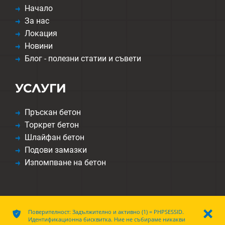
Начало
За нас
Локация
Новини
Блог - полезни статии и съвети
УСЛУГИ
Пръскан бетон
Торкрет бетон
Шлайфан бетон
Подови замазки
Изпомпване на бетон
ͳ
Поверителност: Задължително и активно (1) = PHPSESSID.
ı
Идентификационна бисквитка. Ние не събираме никакви