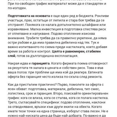
При по-свободен график материалът може да е стандартен и
по-изгоден.
Подготовката на основата
е още един ред в бюджета. Ронливи
участъци, прах, остатъци от лепила и стара боя трябва да се
отстранят. Понякога се налага допълнително шлайфане или
изравняване. Малка инвестиция в подготовка спестява риск
от отлепване и напукване. Подово отопление изисква
внимание. Тръбите трябва да са правилно укрепени, да няма
остри ръбове и да има правилна дебелина над тях. Тук е
важно изпитването по схема преди настилката, което добавя
време за работа и контрол.
Целта е равномерен, стабилен
слой
, готов за дългогодишна експлоатация.
Накрая идва и
гаранцията
. Когато фирмата поема отговорност
за резултата тя залага в цената и собствен риск. Това е във
ваша полза: при проблем ще има кой да реагира. Евтината
оферта без гаранция често излиза по-скъпа след ремонта.
Как да пристъпим практично? Първо, помолете за оферта с
ясен обхват: подготовка, материали, дебелина, тип смес,
логистика, срок и гаранция. Второ, поискайте ориентировъчен
график: кога се влиза, кога се стъпва, кога се полага настилка.
Трето, съгласувайте специфики: подово отопление, наклони
за отводняване, връзки към други екипи на обекта. Когато
имате тези точки на една страница, изборът става лесен. Не е
нужно най-ниската цена да бъде най-добрата. По-важно е да