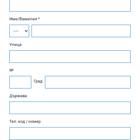
Име/Фамилия *
Улица
№
Град
Държава
Тел. код / номер