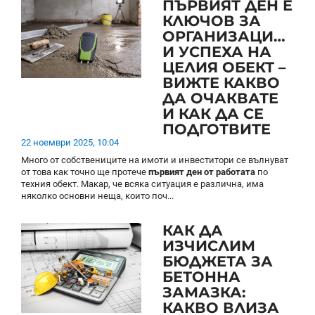
ПЪРВИЯТ ДЕН Е
КЛЮЧОВ ЗА
ОРГАНИЗАЦИЯТА
И УСПЕХА НА
ЦЕЛИЯ ОБЕКТ –
ВИЖТЕ КАКВО
ДА ОЧАКВАТЕ
И КАК ДА СЕ
ПОДГОТВИТЕ
22 ноември 2025, 10:04
Много от собствениците на имоти и инвеститори се вълнуват
от това
как точно ще протече
първият ден от работата
по
техния обект. Макар, че всяка ситуация е различна, има
няколко основни неща, които поч...
КАК ДА
ИЗЧИСЛИМ
БЮДЖЕТА ЗА
БЕТОННА
ЗАМАЗКА:
КАКВО ВЛИЗА