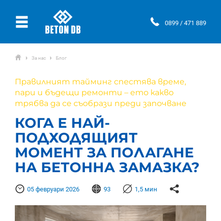
Ÿ
0899 / 471 889
ŷ
За нас
Блог
Ţ
Ţ
Правилният тайминг спестява време,
пари и бъдещи ремонти – ето какво
трябва да се съобрази преди започване
КОГА Е НАЙ-
ПОДХОДЯЩИЯТ
МОМЕНТ ЗА ПОЛАГАНЕ
НА БЕТОННА ЗАМАЗКА?
Þ
Ғ

Ƙ
05 февруари 2026
93
1,5 мин