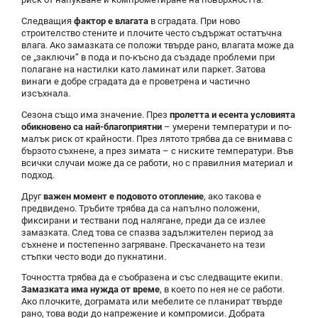
Следващия
фактор е влагата
в сградата. При ново
строителство стените и плочите често съдържат остатъчна
влага. Ако замазката се положи твърде рано, влагата може да
се „заключи“ в пода и по-късно да създаде проблеми при
полагане на настилки като ламинат или паркет. Затова
винаги е добре сградата да е проветрена и частично
изсъхнала.
Сезонa също има значение. През
пролетта и есента условията
обикновено са най-благоприятни
– умерени температури и по-
малък риск от крайности. През лятото трябва да се внимава с
бързото съхнене, а през зимата – с ниските температури. Във
всички случаи може да се работи, но с правилния материал и
подход.
Друг
важен момент е подовото отопление
, ако такова е
предвидено. Тръбите трябва да са напълно положени,
фиксирани и тествани под налягане, преди да се излее
замазката. След това се спазва задължителен период за
съхнене и постепенно загряване. Прескачането на тези
стъпки често води до пукнатини.
Точността трябва да е съобразена и със следващите екипи.
Замазката има нужда от време
, в което по нея не се работи.
Ако плочките, дограмата или мебелите се планират твърде
рано, това води до напрежение и компромиси. Добрата