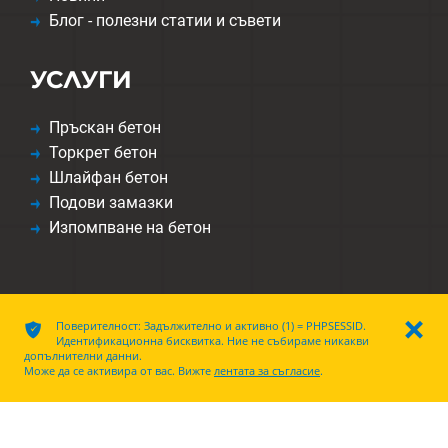
Блог - полезни статии и съвети
УСЛУГИ
Пръскан бетон
Торкрет бетон
Шлайфан бетон
Подови замазки
Изпомпване на бетон
ͳ
Поверителност: Задължително и активно (1) = PHPSESSID.
ı
Идентификационна бисквитка. Ние не събираме никакви
допълнителни данни.
Декларация за защита на данните
|
Правна информация
|
Cookies
Може да се активира от вас. Вижте
лентата за съгласие
.
Œ
Adalize
MK1 9.0.11 | RegNr. 18496 |
use-media