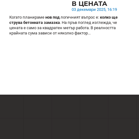
В ЦЕНАТА
03 декември 2025, 16:19
Когато планираме
нов под
логичният въпрос е:
колко ще
струва бетонната замазка
. На пръв поглед изглежда, че
цената е само за квадратен метър работа. В реалността
крайната сума зависи от няколко фактор...