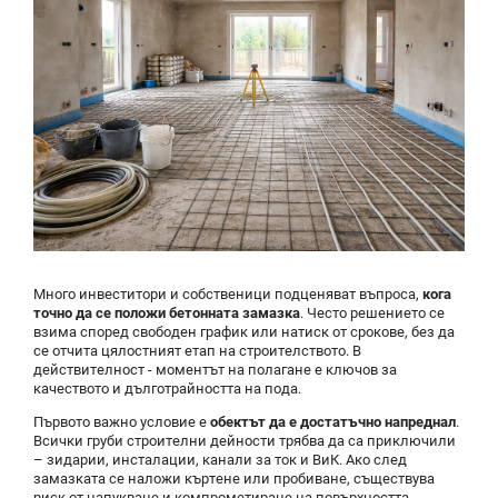
Много инвеститори и собственици подценяват въпроса,
кога
точно да се положи бетонната замазка
. Често решението се
взима според свободен график или натиск от срокове, без да
се отчита цялостният етап на строителството. В
действителност - моментът на полагане е ключов за
качеството и дълготрайността на пода.
Първото важно условие е
обектът да е достатъчно напреднал
.
Всички груби строителни дейности трябва да са приключили
– зидарии, инсталации, канали за ток и ВиК. Ако след
замазката се наложи къртене или пробиване, съществува
риск от напукване и компрометиране на повърхността.