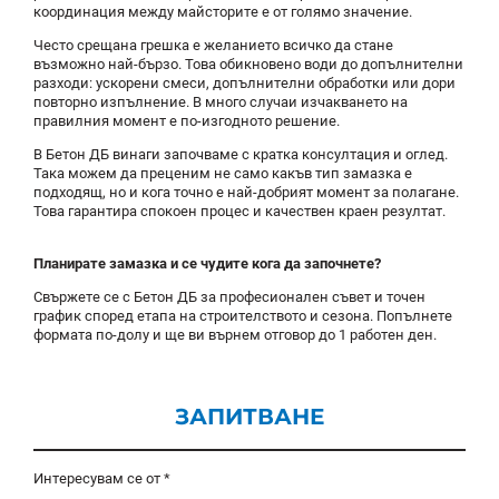
координация между майсторите е от голямо значение.
Често срещана грешка е желанието всичко да стане
възможно най-бързо. Това обикновено води до допълнителни
разходи: ускорени смеси, допълнителни обработки или дори
повторно изпълнение. В много случаи изчакването на
правилния момент е по-изгодното решение.
В Бетон ДБ винаги започваме с кратка консултация и оглед.
Така можем да преценим не само какъв тип замазка е
подходящ, но и кога точно е най-добрият момент за полагане.
Това гарантира спокоен процес и качествен краен резултат.
Планирате замазка и се чудите кога да започнете?
Свържете се с Бетон ДБ за професионален съвет и точен
график според етапа на строителството и сезона. Попълнете
формата по-долу и ще ви върнем отговор до 1 работен ден.
ЗАПИТВАНЕ
Интересувам се от *